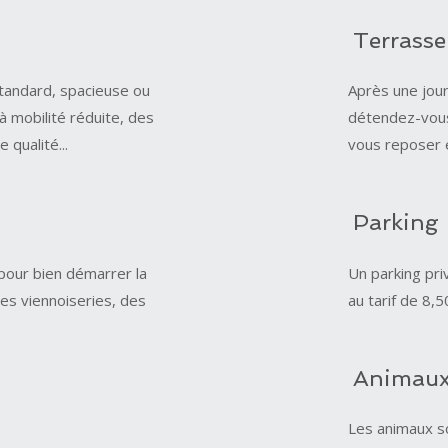
Terrasse
standard, spacieuse ou
Après une jour
à mobilité réduite, des
détendez-vous 
 qualité...
vous reposer 
Parking
 pour bien démarrer la
Un parking pri
es viennoiseries, des
au tarif de 8,5
Animau
Les animaux so