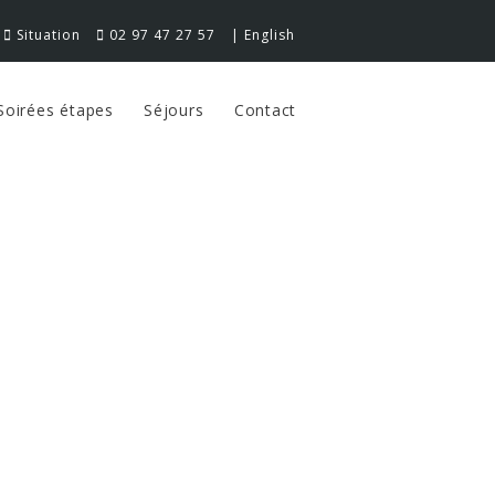
Situation
02 97 47 27 57
|
English
Soirées étapes
Séjours
Contact
NNES
idéale