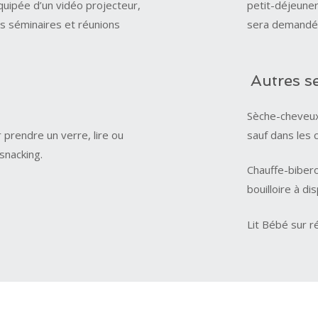
quipée d’un vidéo projecteur,
petit-déjeuner
s séminaires et réunions
sera demandé
Autres s
Sèche-cheveux 
prendre un verre, lire ou
sauf dans les
snacking.
Chauffe-bibero
bouilloire à di
Lit Bébé sur r