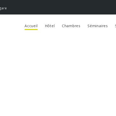
 gare
Accueil
Hôtel
Chambres
Séminaires
EL DE FRANCE VA
ntre ville, une situation 