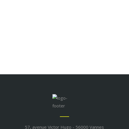
Réserver
57, avenue Victor Hugo - 56000 Vannes